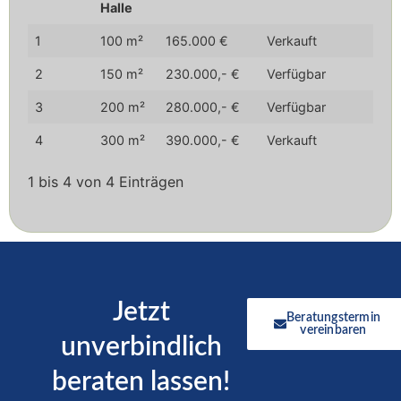
Halle
Hallen
Größe
Kaufsumme
Verfügbarkeit
1
100 m²
165.000 €
Verkauft
Nr.
der
Halle
2
150 m²
230.000,- €
Verfügbar
3
200 m²
280.000,- €
Verfügbar
4
300 m²
390.000,- €
Verkauft
1 bis 4 von 4 Einträgen
Jetzt
Beratungstermin
vereinbaren
unverbindlich
beraten lassen!