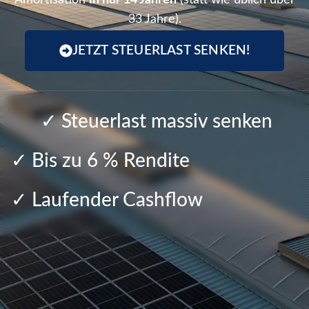
Amortisation
in nur 14 Jahren
(statt wie üblich über
33 Jahre).
JETZT STEUERLAST SENKEN!
✓ Steuerlast massiv senken
✓ Bis zu 6 % Rendite
✓ Laufender Cashflow