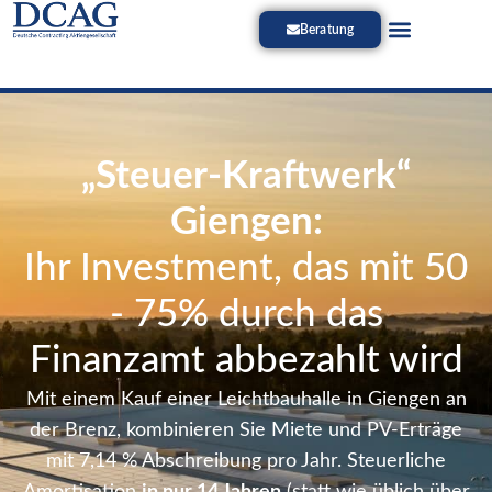
Beratung
Wie funktioniert es?
Standort Giengen
Verfügbare Hallen
Steuerrechner (extern)
„Steuer-Kraftwerk“
Giengen:
Ihr Investment, das mit 50
- 75% durch das
Finanzamt abbezahlt wird
Mit einem Kauf einer Leichtbauhalle in Giengen an
der Brenz, kombinieren Sie Miete und PV-Erträge
mit 7,14 % Abschreibung pro Jahr. Steuerliche